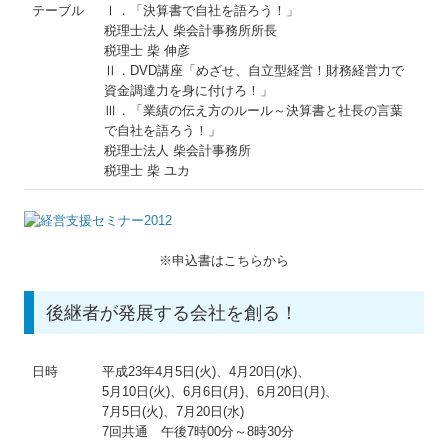
テーブル
Ⅰ．「決算書で自社を語ろう！」
税理士法人 柴会計事務所所長
税理士 柴 伸彦
Ⅱ．DVD講座「めざせ、自立型経営！財務経営力で
資金調達力を身に付けろ！」
Ⅲ．「業績の伝え方のルール～決算書と社長の言葉
で自社を語ろう！」
税理士法人 柴会計事務所
税理士 柴 ユカ
※申込書はこちらから
後継者が発展する会社を創る！
日時
平成23年4月5日(火)、4月20日(水)、
5月10日(火)、6月6日(月)、6月20日(月)、
7月5日(火)、7月20日(水)
7回共通 午後7時00分～8時30分