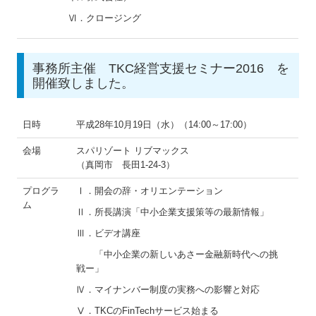
Ⅵ．クロージング
事務所主催 TKC経営支援セミナー2016 を
開催致しました。
日時
平成28年10月19日（水）（14:00～17:00）
会場
スパリゾート リブマックス
（真岡市 長田1-24-3）
プログラ
Ⅰ．開会の辞・オリエンテーション
ム
Ⅱ．所長講演「中小企業支援策等の最新情報」
Ⅲ．ビデオ講座
「中小企業の新しいあさー金融新時代への挑
戦ー」
Ⅳ．マイナンバー制度の実務への影響と対応
Ⅴ．TKCのFinTechサービス始まる