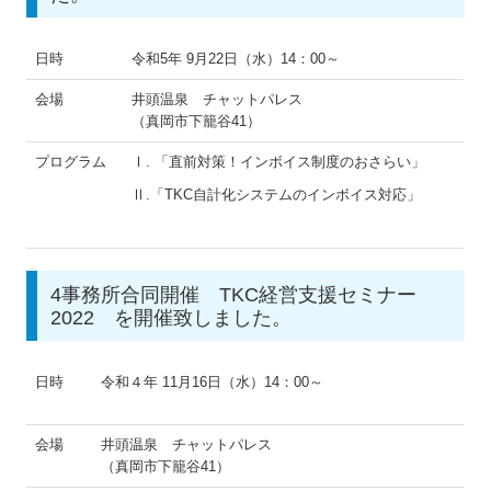
経営革新等支援機関とは
日時
令和5年 9月22日（水）14：00～
お知らせ
会場
井頭温泉 チャットパレス
リンク集
（真岡市下籠谷41）
プログラム
Ⅰ. 「直前対策！インボイス制度のおさらい」
お問合せ
Ⅱ.「TKC自計化システムのインボイス対応」
個人情報保護方針
募集要項
4事務所合同開催 TKC経営支援セミナー
2022 を開催致しました。
日時
令和４年 11月16日（水）14：00～
会場
井頭温泉 チャットパレス
（真岡市下籠谷41）