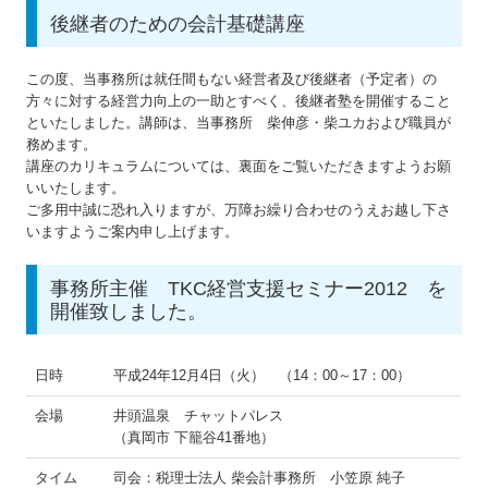
後継者のための会計基礎講座
この度、当事務所は就任間もない経営者及び後継者（予定者）の
方々に対する経営力向上の一助とすべく、後継者塾を開催すること
といたしました。講師は、当事務所 柴伸彦・柴ユカおよび職員が
務めます。
講座のカリキュラムについては、裏面をご覧いただきますようお願
いいたします。
ご多用中誠に恐れ入りますが、万障お繰り合わせのうえお越し下さ
いますようご案内申し上げます。
事務所主催 TKC経営支援セミナー2012 を
開催致しました。
日時
平成24年12月4日（火） （14：00～17：00）
会場
井頭温泉 チャットパレス
（真岡市 下籠谷41番地）
タイム
司会：税理士法人 柴会計事務所 小笠原 純子