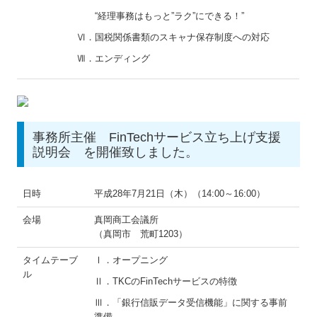
“経理事務はもっと”ラク”にできる！”
Ⅵ．国税関係書類のスキャナ保存制度への対応
Ⅶ．エンディング
事務所主催 FinTechサービス立ち上げ支援
説明会 を開催致しました。
日時
平成28年7月21日（木）（14:00～16:00）
会場
真岡商工会議所
（真岡市 荒町1203）
タイムテーブ
Ⅰ．オープニング
ル
Ⅱ．TKCのFinTechサービスの特徴
Ⅲ．「銀行信販データ受信機能」に関する事前
準備