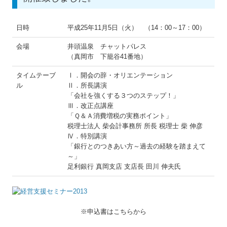
日時
平成25年11月5日（火） （14：00～17：00）
会場
井頭温泉 チャットパレス
（真岡市 下籠谷41番地）
タイムテーブ
Ⅰ．開会の辞・オリエンテーション
ル
Ⅱ．所長講演
「会社を強くする３つのステップ！」
Ⅲ．改正点講座
「Ｑ＆Ａ消費増税の実務ポイント」
税理士法人 柴会計事務所 所長 税理士 柴 伸彦
Ⅳ．特別講演
「銀行とのつきあい方～過去の経験を踏まえて
～」
足利銀行 真岡支店 支店長 田川 伸夫氏
※申込書はこちらから