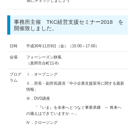
際にチェックしましょう
事務所主催 TKC経営支援セミナー2018 を
開催致しました。
日時
平成30年11月9日（金）（15:00～17:00）
会場
フォーシーズン静風
（真岡市台町11-8）
プログ
Ⅰ．オープニング
ラム
Ⅱ．所長・副所長講演「中小企業支援策等に関する最新
情報」
Ⅲ．DVD講座
「『いま』を未来へとつなぐ事業承継 ～ 将来へ
の備えはできていますか ～」
Ⅳ．クロージング