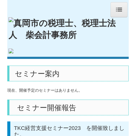
HOME
事務所紹介
経営理念
業務案内
セミナー案内
交通案内
料金について
現在、開催予定のセミナーはありません。
経営者お役立ち情報
セミナー開催報告
お客様専用コンテンツ
セミナー案内
TKC経営支援セミナー2023 を開催致しまし
国の共済制度活用コーナー
た。