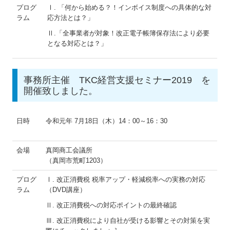
プログ
Ⅰ. 「何から始める？！インボイス制度への具体的な対
ラム
応方法とは？」
Ⅱ.「全事業者が対象！改正電子帳簿保存法により必要
となる対応とは？」
事務所主催 TKC経営支援セミナー2019 を
開催致しました。
日時
令和元年 7月18日（木）14：00～16：30
会場
真岡商工会議所
（真岡市荒町1203）
プログ
Ⅰ. 改正消費税 税率アップ・軽減税率への実務の対応
ラム
（DVD講座）
Ⅱ. 改正消費税への対応ポイントの最終確認
Ⅲ. 改正消費税により自社が受ける影響とその対策を実