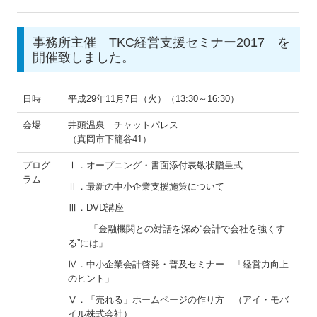
事務所主催 TKC経営支援セミナー2017 を
開催致しました。
日時
平成29年11月7日（火）（13:30～16:30）
会場
井頭温泉 チャットパレス
（真岡市下籠谷41）
プログ
Ⅰ．オープニング・書面添付表敬状贈呈式
ラム
Ⅱ．最新の中小企業支援施策について
Ⅲ．DVD講座
「金融機関との対話を深め“会計で会社を強くす
る”には」
Ⅳ．中小企業会計啓発・普及セミナー 「経営力向上
のヒント」
Ⅴ．「売れる」ホームページの作り方 （アイ・モバ
イル株式会社）