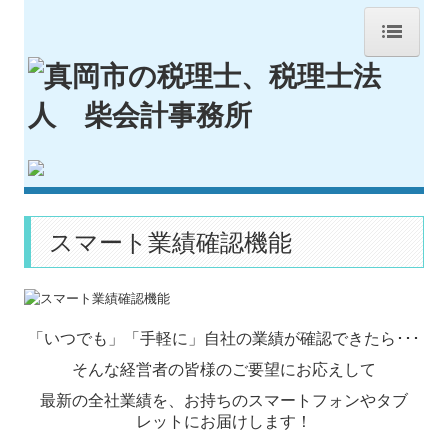
HOME
事務所紹介
経営理念
業務案内
スマート業績確認機能
交通案内
料金について
経営者お役立ち情報
「いつでも」「手軽に」自社の業績が確認できたら･･･
お客様専用コンテンツ
そんな経営者の皆様のご要望にお応えして
セミナー案内
最新の全社業績を、お持ちのスマートフォンやタブ
レットにお届けします！
国の共済制度活用コーナー