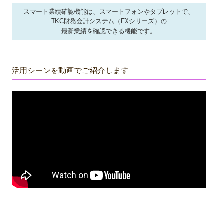
スマート業績確認機能は、スマートフォンやタブレットで、
経営革新等支援機関とは
TKC財務会計システム（FXシリーズ）の
最新業績を確認できる機能です。
お知らせ
リンク集
活用シーンを動画でご紹介します
お問合せ
個人情報保護方針
募集要項